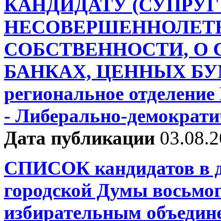
КАНДИДАТУ (СУПРУГ
НЕСОВЕРШЕННОЛЕТН
СОБСТВЕННОСТИ, О С
БАНКАХ, ЦЕННЫХ БУМ
региональное отделени
- Либерально-демократи
Дата публикации
03.08.
СПИСОК кандидатов в д
городской Думы восьмо
избирательным объед