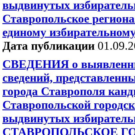
выдвинутых избиратель
Ставропольское региона
единому избирательному
Дата публикации
01.09.
СВЕДЕНИЯ о выявленны
сведений, представленн
города Ставрополя канд
Ставропольской городск
выдвинутых избиратель
СТАВРОПОЛЬСКОЕ Г