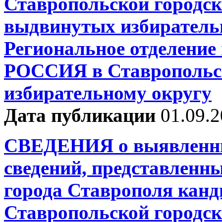
Ставропольской городск
выдвинутых избиратель
Региональное отделен
РОССИЯ в Ставропольск
избирательному округу
Дата публикации
01.09.
СВЕДЕНИЯ о выявленны
сведений, представленн
города Ставрополя канд
Ставропольской городск