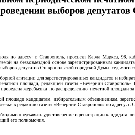
роведении выборов депутатов 
поля по адресу: г. Ставрополь, проспект Карла Маркса, 96, ка
яемой на безвозмездной основе зарегистрированным кандидат
 выборов депутатов Ставропольской городской Думы седьмого с
борной агитации для зарегистрированных кандидатов и избират
ечатной площади, редакцией газеты «Вечерний Ставрополь» 17 
дет проведена жеребьевка по распределению печатной площади за
ной площади кандидатам, избирательным объединениям, зареги
ьевке в редакцию газеты «Вечерний Ставрополь» по адресу: г. Ст
бходимо предъявить удостоверение о регистрации кандидата либ
ющий его полномочия.