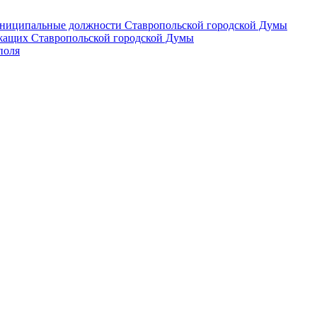
 муниципальные должности Ставропольской городской Думы
лужащих Ставропольской городской Думы
поля