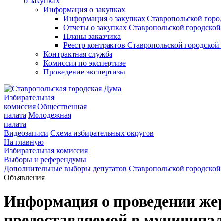
о закупках
Информация о закупках
Информация о закупках Ставропольской гор
Отчеты о закупках Ставропольской городско
Планы заказчика
Реестр контрактов Ставропольской городско
Контрактная служба
Комиссия по экспертизе
Проведение экспертизы
Избирательная
комиссия
Общественная
палата
Молодежная
палата
Видеозаписи
Схема избирательных округов
На главную
Избирательная комиссия
Выборы и референдумы
Дополнительные выборы депутатов Ставропольской городской
Объявления
Информация о проведении жер
предоставляемой в муниципал