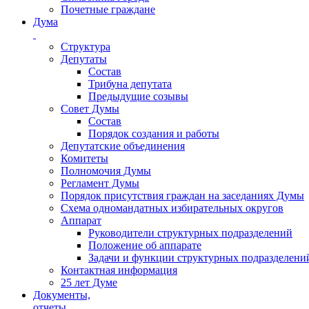
Почетные граждане
Дума
Структура
Депутаты
Состав
Трибуна депутата
Предыдущие созывы
Совет Думы
Состав
Порядок создания и работы
Депутатские объединения
Комитеты
Полномочия Думы
Регламент Думы
Порядок присутствия граждан на заседаниях Думы
Схема одномандатных избирательных округов
Аппарат
Руководители структурных подразделений
Положение об аппарате
Задачи и функции структурных подразделени
Контактная информация
25 лет Думе
Документы,
отчеты