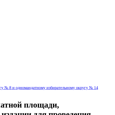
гу № 8 и одномандатному избирательному округу № 14
чатной площади,
издании для проведения