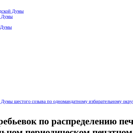
одской Думы
й Думы
й Думы
 Думы шестого созыва по одномандатному избирательному окру
ебьевок по распределению пе
ьном периодическом печатном 