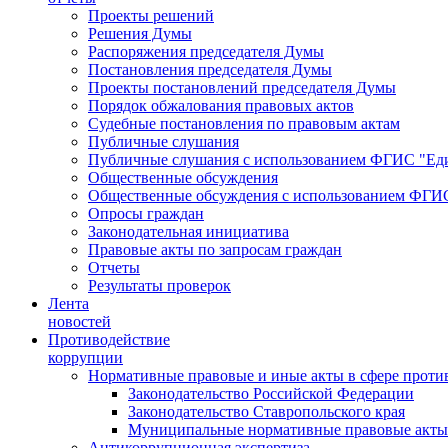
Проекты решений
Решения Думы
Распоряжения председателя Думы
Постановления председателя Думы
Проекты постановлений председателя Думы
Порядок обжалования правовых актов
Судебные постановления по правовым актам
Публичные слушания
Публичные слушания с использованием ФГИС "Еди
Общественные обсуждения
Общественные обсуждения с использованием ФГИС
Опросы граждан
Законодательная инициатива
Правовые акты по запросам граждан
Отчеты
Результаты проверок
Лента
новостей
Противодействие
коррупции
Нормативные правовые и иные акты в сфере проти
Законодательство Российской Федерации
Законодательство Ставропольского края
Муниципальные нормативные правовые акты
Антикоррупционная экспертиза