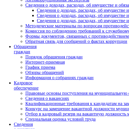
Сведения о доходах, расходах, об имуществе и обяз
Сведения о доходах, расходах, об имуществ
Сведения о доходах, расходах, об имуществе
Сведения о доходах, расходах, об имуществе 
Методические материалы по вопросам противодейс
Комиссия по соблюдению требований к служебному
Формы документов, связанных с противодействием
Обратная связь для сообщений о фактах коррупции
Обращения
граждан
Порядок обращения граждан
Интернет-приемная
График приема
Обзоры обращений
Информация о собраниях граждан
Кадровое
обеспечение
Правовые основы поступления на муниципальную 
Сведения о вакансиях
Квалификационные требования к кандидатам на за
Конкурс на замещение вакантной должности муни
Отбор в кадровый резерв на вакантную должность
Специальная оценка условий труда
Сведения