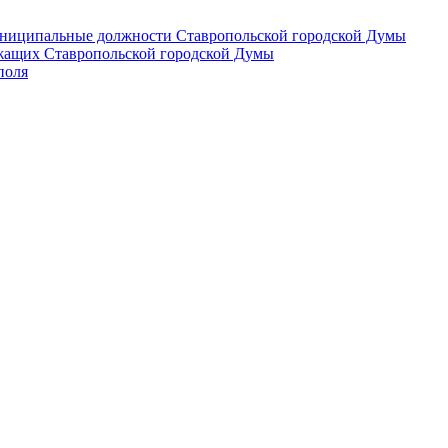
 муниципальные должности Ставропольской городской Думы
лужащих Ставропольской городской Думы
поля