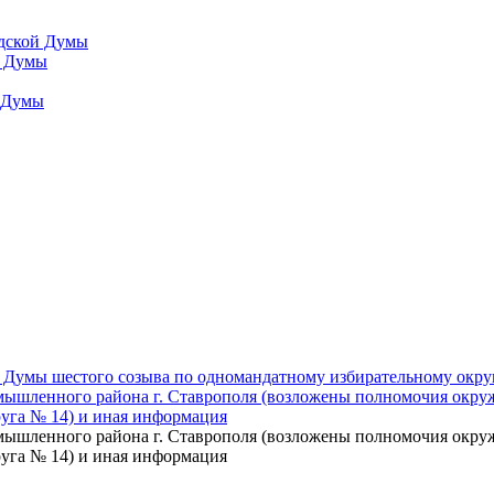
одской Думы
й Думы
й Думы
 Думы шестого созыва по одномандатному избирательному окру
мышленного района г. Ставрополя (возложены полномочия окру
уга № 14) и иная информация
мышленного района г. Ставрополя (возложены полномочия окру
уга № 14) и иная информация