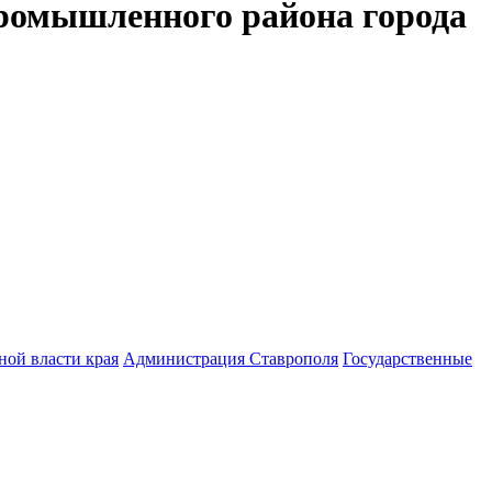
ромышленного района города
ной власти края
Администрация Ставрополя
Государственные