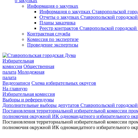
о закупках
Информация о закупках
Информация о закупках Ставропольской гор
Отчеты о закупках Ставропольской городско
Планы заказчика
Реестр контрактов Ставропольской городско
Контрактная служба
Комиссия по экспертизе
Проведение экспертизы
Избирательная
комиссия
Общественная
палата
Молодежная
палата
Видеозаписи
Схема избирательных округов
На главную
Избирательная комиссия
Выборы и референдумы
Дополнительные выборы депутатов Ставропольской городской
Постановления территориальной избирательной комиссии про
полномочия окружной ИК одномандатного избирательного окр
Постановления территориальной избирательной комиссии про
полномочия окружной ИК одномандатного избирательного окр