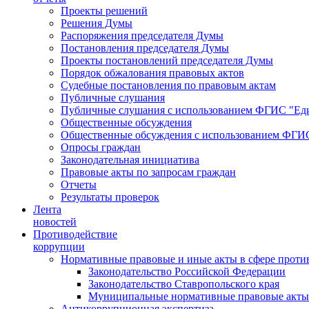
Проекты решений
Решения Думы
Распоряжения председателя Думы
Постановления председателя Думы
Проекты постановлений председателя Думы
Порядок обжалования правовых актов
Судебные постановления по правовым актам
Публичные слушания
Публичные слушания с использованием ФГИС "Еди
Общественные обсуждения
Общественные обсуждения с использованием ФГИС
Опросы граждан
Законодательная инициатива
Правовые акты по запросам граждан
Отчеты
Результаты проверок
Лента
новостей
Противодействие
коррупции
Нормативные правовые и иные акты в сфере проти
Законодательство Российской Федерации
Законодательство Ставропольского края
Муниципальные нормативные правовые акты
Антикоррупционная экспертиза