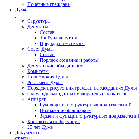
Почетные граждане
Дума
Структура
Депутаты
Состав
Трибуна депутата
Предыдущие созывы
Совет Думы
Состав
Порядок создания и работы
Депутатские объединения
Комитеты
Полномочия Думы
Регламент Думы
Порядок присутствия граждан на заседаниях Думы
Схема одномандатных избирательных округов
Аппарат
Руководители структурных подразделений
Положение об аппарате
Задачи и функции структурных подразделени
Контактная информация
25 лет Думе
Документы,
отчеты