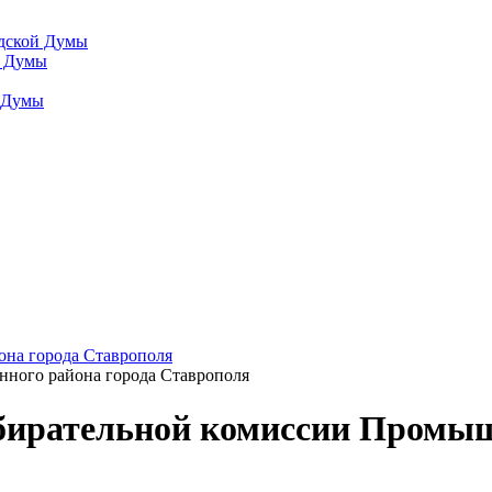
одской Думы
й Думы
й Думы
она города Ставрополя
ного района города Ставрополя
бирательной комиссии Промыш