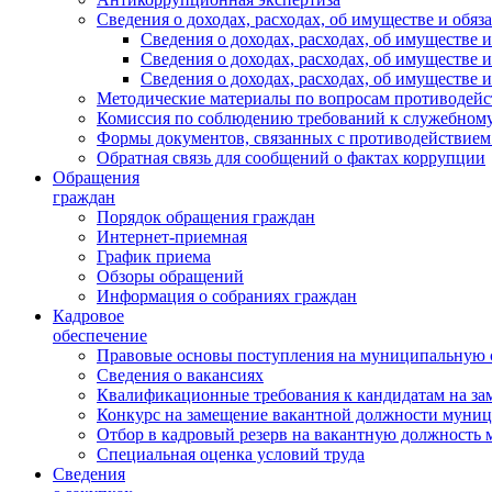
Сведения о доходах, расходах, об имуществе и обяз
Сведения о доходах, расходах, об имуществ
Сведения о доходах, расходах, об имуществе
Сведения о доходах, расходах, об имуществе 
Методические материалы по вопросам противодейс
Комиссия по соблюдению требований к служебному
Формы документов, связанных с противодействием
Обратная связь для сообщений о фактах коррупции
Обращения
граждан
Порядок обращения граждан
Интернет-приемная
График приема
Обзоры обращений
Информация о собраниях граждан
Кадровое
обеспечение
Правовые основы поступления на муниципальную 
Сведения о вакансиях
Квалификационные требования к кандидатам на за
Конкурс на замещение вакантной должности муни
Отбор в кадровый резерв на вакантную должность
Специальная оценка условий труда
Сведения