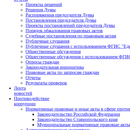
Проекты решений
Решения Думы
Распоряжения председателя Думы
Постановления председателя Думы
Проекты постановлений председателя Думы
Порядок обжалования правовых актов
Судебные постановления по правовым актам
Публичные слушания
Публичные слушания с использованием ФГИС "Еди
Общественные обсуждения
Общественные обсуждения с использованием ФГИС
Опросы граждан
Законодательная инициатива
Правовые акты по запросам граждан
Отчеты
Результаты проверок
Лента
новостей
Противодействие
коррупции
Нормативные правовые и иные акты в сфере проти
Законодательство Российской Федерации
Законодательство Ставропольского края
Муниципальные нормативные правовые акты
Антикоррупционная экспертиза