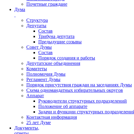
Почетные граждане
Дума
Структура
Депутаты
Состав
Трибуна депутата
Предыдущие созывы
Совет Думы
Состав
Порядок создания и работы
Депутатские объединения
Комитеты
Полномочия Думы
Регламент Думы
Порядок присутствия граждан на заседаниях Думы
Схема одномандатных избирательных округов
Аппарат
Руководители структурных подразделений
Положение об аппарате
Задачи и функции структурных подразделени
Контактная информация
25 лет Думе
Документы,
отчеты