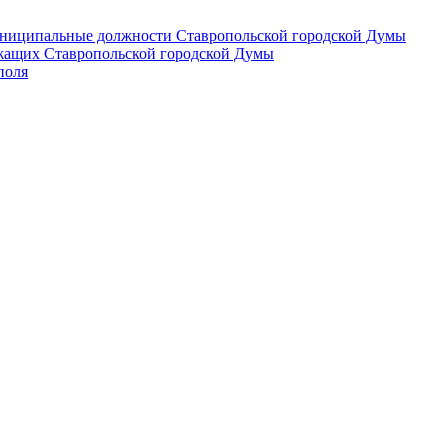
 муниципальные должности Ставропольской городской Думы
лужащих Ставропольской городской Думы
поля