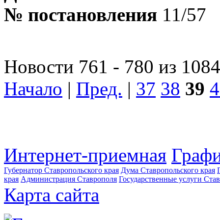
№ постановления
11/57
Новости 761 - 780 из 108
Начало
|
Пред.
|
37
38
39
4
Интернет-приемная
Графи
Губернатор Ставропольского края
Дума Ставропольского края
края
Администрация Ставрополя
Государственные услуги Став
Карта сайта