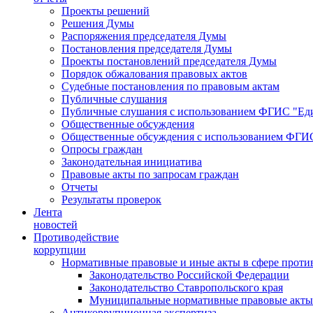
Проекты решений
Решения Думы
Распоряжения председателя Думы
Постановления председателя Думы
Проекты постановлений председателя Думы
Порядок обжалования правовых актов
Судебные постановления по правовым актам
Публичные слушания
Публичные слушания с использованием ФГИС "Еди
Общественные обсуждения
Общественные обсуждения с использованием ФГИС
Опросы граждан
Законодательная инициатива
Правовые акты по запросам граждан
Отчеты
Результаты проверок
Лента
новостей
Противодействие
коррупции
Нормативные правовые и иные акты в сфере проти
Законодательство Российской Федерации
Законодательство Ставропольского края
Муниципальные нормативные правовые акты
Антикоррупционная экспертиза