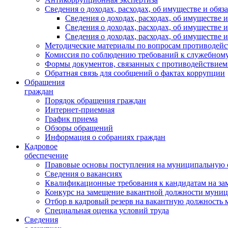
Сведения о доходах, расходах, об имуществе и обяз
Сведения о доходах, расходах, об имуществ
Сведения о доходах, расходах, об имуществе
Сведения о доходах, расходах, об имуществе 
Методические материалы по вопросам противодейс
Комиссия по соблюдению требований к служебному
Формы документов, связанных с противодействием
Обратная связь для сообщений о фактах коррупции
Обращения
граждан
Порядок обращения граждан
Интернет-приемная
График приема
Обзоры обращений
Информация о собраниях граждан
Кадровое
обеспечение
Правовые основы поступления на муниципальную 
Сведения о вакансиях
Квалификационные требования к кандидатам на за
Конкурс на замещение вакантной должности муни
Отбор в кадровый резерв на вакантную должность
Специальная оценка условий труда
Сведения