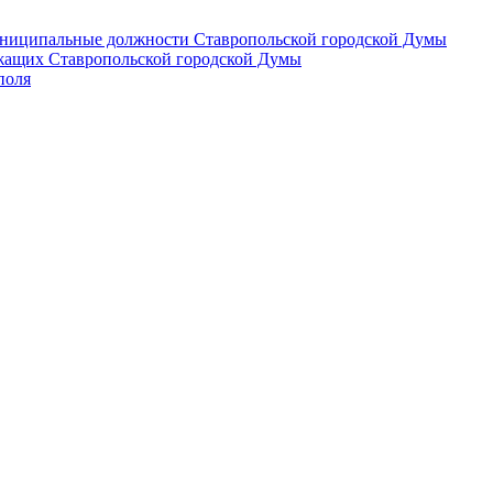
 муниципальные должности Ставропольской городской Думы
лужащих Ставропольской городской Думы
поля