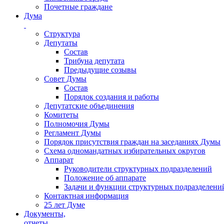
Почетные граждане
Дума
Структура
Депутаты
Состав
Трибуна депутата
Предыдущие созывы
Совет Думы
Состав
Порядок создания и работы
Депутатские объединения
Комитеты
Полномочия Думы
Регламент Думы
Порядок присутствия граждан на заседаниях Думы
Схема одномандатных избирательных округов
Аппарат
Руководители структурных подразделений
Положение об аппарате
Задачи и функции структурных подразделени
Контактная информация
25 лет Думе
Документы,
отчеты