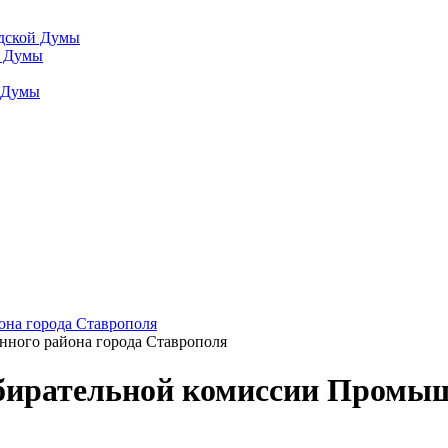
одской Думы
й Думы
й Думы
она города Ставрополя
ного района города Ставрополя
бирательной комиссии Промыш