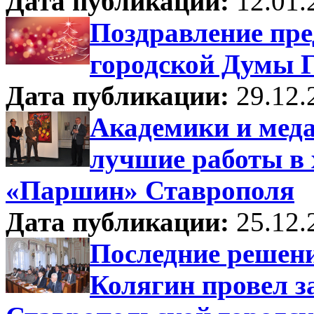
Дата публикации:
12.01.
Поздравление пре
городской Думы Г
Дата публикации:
29.12.
Академики и меда
лучшие работы в 
«Паршин» Ставрополя
Дата публикации:
25.12.
Последние решени
Колягин провел з