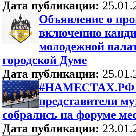
Дата публикации:
25.01.
Объявление о про
включению кандид
молодежной пала
городской Думе
Дата публикации:
25.01.
#НАМЕСТАХ.РФ: 
представители м
собрались на форуме ме
Дата публикации:
23.01.