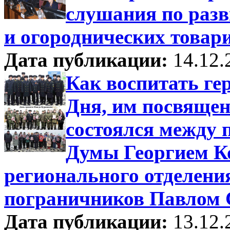
слушания по разв
и огороднических товар
Дата публикации:
14.12.
Как воспитать ге
Дня, им посвященн
состоялся между 
Думы Георгием К
регионального отделени
пограничников Павлом
Дата публикации:
13.12.