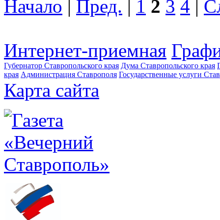
Начало
|
Пред.
|
1
2
3
4
|
С
Интернет-приемная
Графи
Губернатор Ставропольского края
Дума Ставропольского края
края
Администрация Ставрополя
Государственные услуги Став
Карта сайта