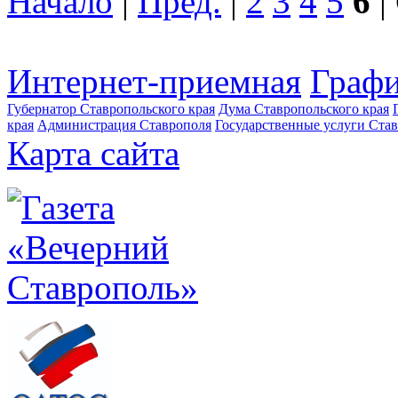
Начало
|
Пред.
|
2
3
4
5
6
|
Интернет-приемная
Графи
Губернатор Ставропольского края
Дума Ставропольского края
края
Администрация Ставрополя
Государственные услуги Став
Карта сайта